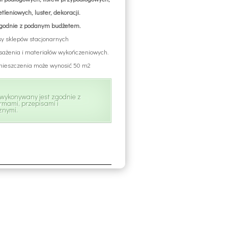
leniowych, luster, dekoracji.
zgodnie z podanym budżetem.
y sklepów stacjonarnych
ażenia i materiałów wykończeniowych.
ieszczenia może wynosić 50 m2
i wykonywany jest zgodnie z
rmami, przepisami i
znymi.