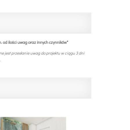
n. od ilości uwag oraz innych czynników*
e jest przesłanie uwag do projektu
w ciągu 3 dni
.