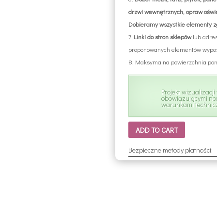
drzwi wewnętrznych, opraw oświet
Dobieramy wszystkie elementy 
Linki
do
stron
sklepów
lub adres
proponowanych elementów wypos
Maksymalna powierzchnia pom
Projekt wizualizacj
obowiązującymi no
warunkami technic
ADD TO CART
Bezpieczne metody płatności: