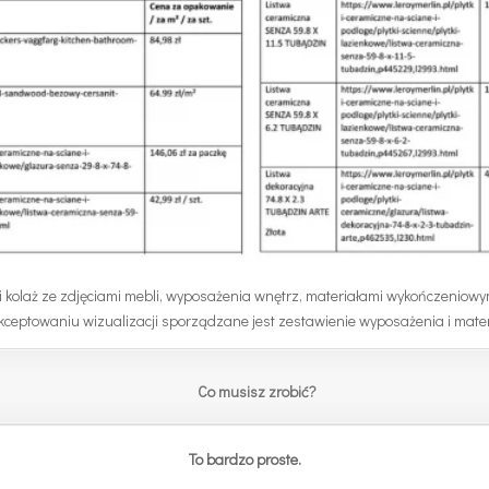
li kolaż ze zdjęciami mebli, wyposażenia wnętrz, materiałami wykończeniowy
kceptowaniu wizualizacji sporządzane jest zestawienie wyposażenia i mat
Co musisz zrobić?
To bardzo proste.