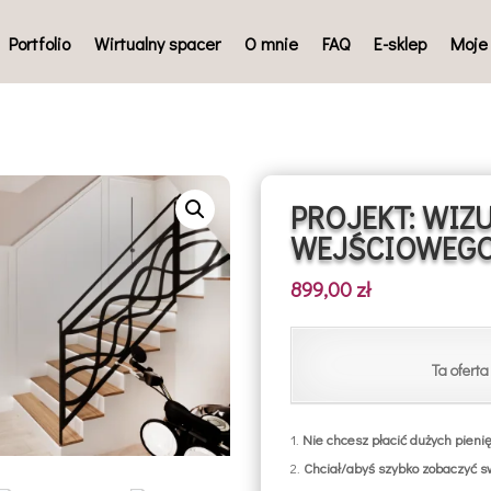
Portfolio
Wirtualny spacer
O mnie
FAQ
E-sklep
Moje
PROJEKT: WIZ
WEJŚCIOWEGO
899,00
zł
Ta oferta 
Nie chcesz płacić dużych pieni
Chciał/abyś szybko zobaczyć sw