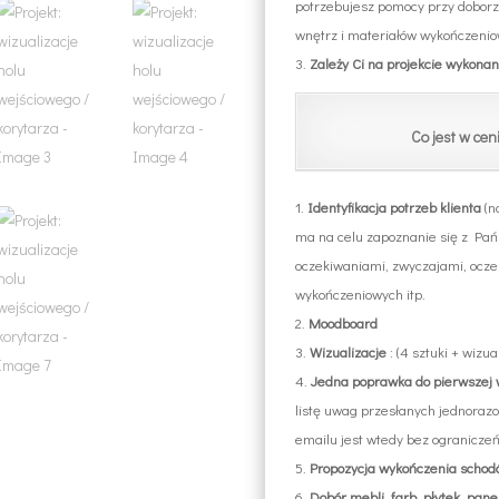
potrzebujesz pomocy przy doborz
wnętrz i materiałów wykończeni
Zależy Ci na projekcie wykonan
Co jest w cen
Identyfikacja potrzeb
klienta
(n
ma na celu zapoznanie się z Pa
oczekiwaniami, zwyczajami, ocze
wykończeniowych itp.
Moodboard
Wizualizacje
: (4 sztuki + wizu
Jedna poprawka do pierwszej 
listę uwag przesłanych jednoraz
emailu jest wtedy bez ograniczeń
Propozycja wykończenia scho
Dobór mebli, farb, płytek,
panel