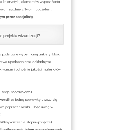
e kolorystyki, elementów wyposażenia
owych zgodnie z Twoim budżetem.
ym przez specjalistę.
ie projektu wizualizacji?
a podstawie wypełnionej ankiety) która
ństwa upodobaniami, dokładnymi
kiwanami odnośnie jakości materiałów
alizacje poprawkowe)
wersji
(za jedną poprawkę uważa się
owo poprzez emaila. Ilość uwag w
)
dów
(wykończenie stopni+poręcze)
i podłogowych, listew przypodłogowych,